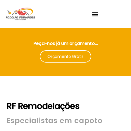
PROFISSIONALISMO
MICROCIMENT
O
Crie ambientes únicos com um
singular ambiente em cimento.
Peça-nos já um orçamento…
Orçamento Grátis
Peça-nos um orçamento!
RF Remodelações
Especialistas em capoto