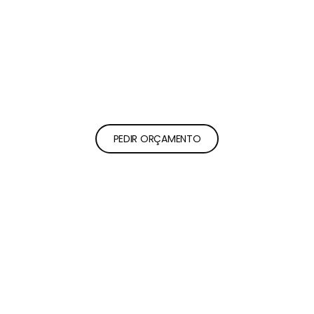
FALE CONNOSCO
REMODELAÇÕES DE
QUALIDADE DESDE 2000
PEDIR ORÇAMENTO