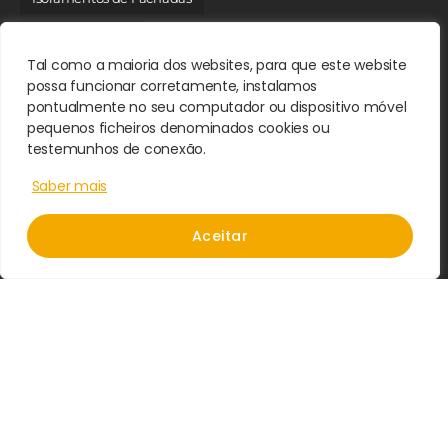
Sistema Capoto
Tal como a maioria dos websites, para que este website
possa funcionar corretamente, instalamos
Menu
pontualmente no seu computador ou dispositivo móvel
pequenos ficheiros denominados cookies ou
Home
testemunhos de conexão.
Quem Somos
Saber mais
Projetos
Blog
Aceitar
Contactos
Política de Privacidade
Avisos Legais
Contactos
Estrada Porto Dinheiro 35 2530-641 Ribamar (Lourinhã)