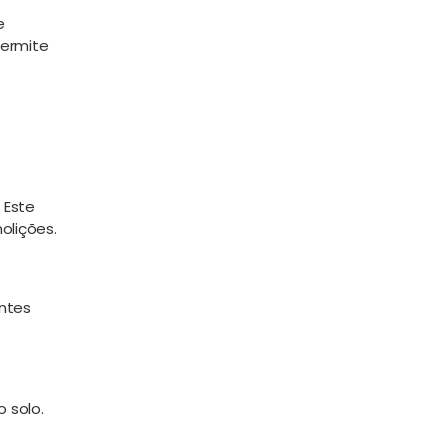
e
permite
 Este
olições.
antes
 solo.