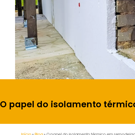
O papel do isolamento térmi
Início
»
Blog
»
O papel do isolamento térmico em remodela