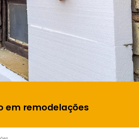
co em remodelações
ções