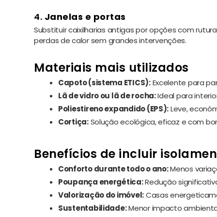
4.
Janelas e portas
Substituir caixilharias antigas por opções com rutu
perdas de calor sem grandes intervenções.
Materiais mais utilizados
Capoto (sistema ETICS):
Excelente para pa
Lã de vidro ou lã de rocha:
Ideal para interi
Poliestireno expandido (EPS):
Leve, económi
Cortiça:
Solução ecológica, eficaz e com b
Benefícios de incluir isolam
Conforto durante todo o ano:
Menos variaç
Poupança energética:
Redução significativa
Valorização do imóvel:
Casas energeticamen
Sustentabilidade:
Menor impacto ambiental