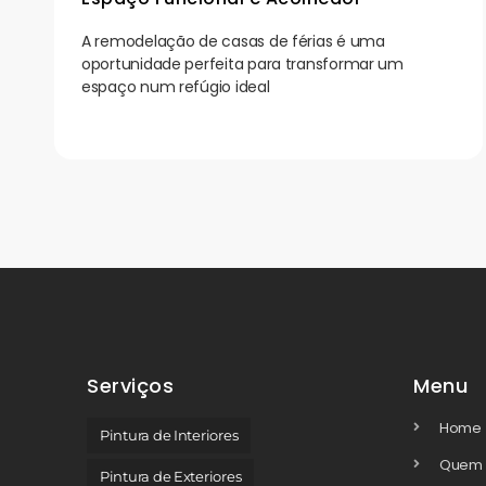
A remodelação de casas de férias é uma
oportunidade perfeita para transformar um
espaço num refúgio ideal
Serviços
Menu
Home
Pintura de Interiores
Quem
Pintura de Exteriores