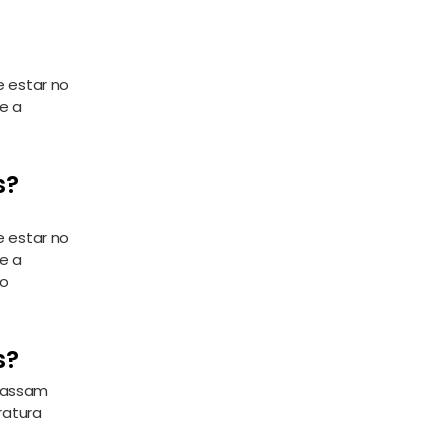
 estar no
e a
s?
 estar no
e a
 o
s?
 passam
ratura